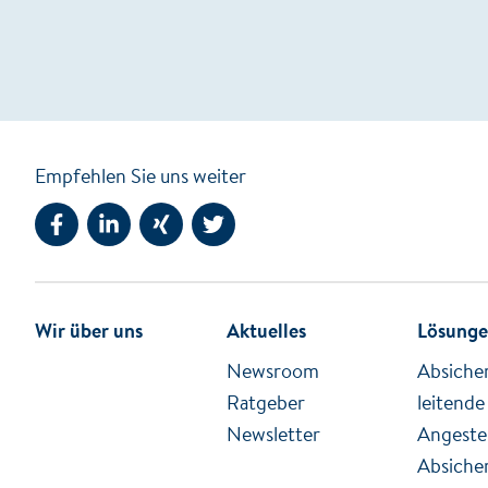
Empfehlen Sie uns weiter
Seite auf Facebook teilen
Seite auf LinkedIn teilen
Seite auf Xing teilen
Seite auf Twitter teilen
Wir über uns
Aktuelles
Lösung
Newsroom
Absiche
Ratgeber
leitende
Newsletter
Angestel
Absiche